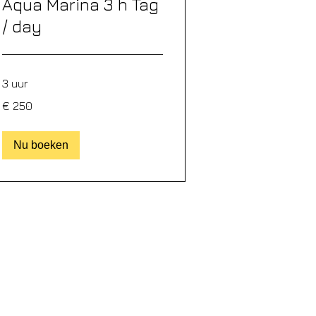
Aqua Marina 3 h Tag
/ day
3 uur
250
€ 250
euro
Nu boeken