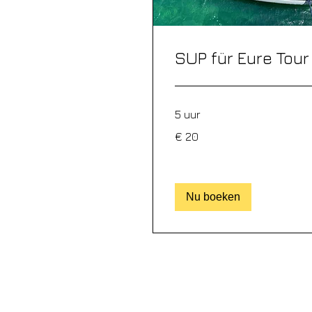
SUP für Eure Tour
5 uur
20
€ 20
euro
Nu boeken