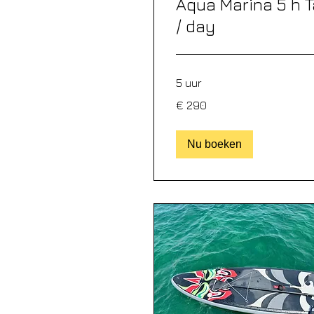
Aqua Marina 5 h 
/ day
5 uur
290
€ 290
euro
Nu boeken