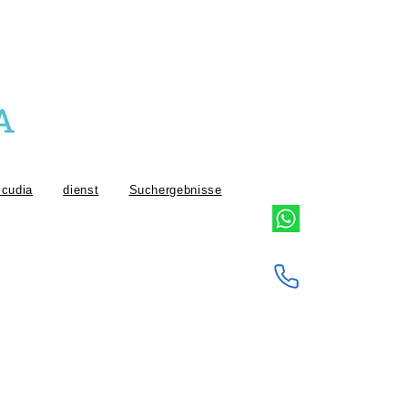
lcudia
dienst
Suchergebnisse
icafort
 Ponsa