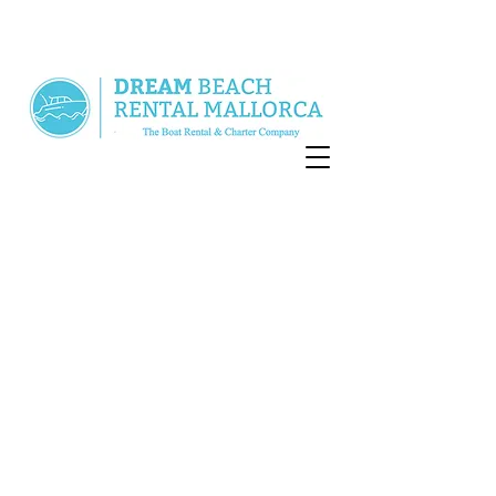
Tolle Boote ohne Führerschein
mit riesigem 2 Meter Sonnendeck
für 5 Personen
Das Leben ist zu kurz
für